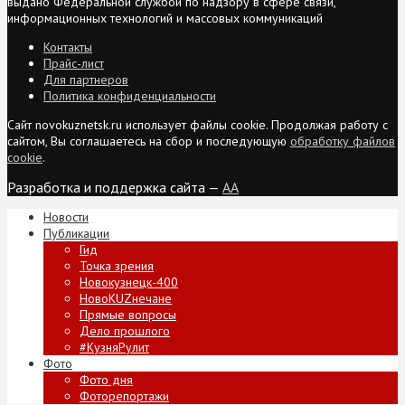
выдано Федеральной службой по надзору в сфере связи,
информационных технологий и массовых коммуникаций
Контакты
Прайс-лист
Для партнеров
Политика конфиденциальности
Сайт novokuznetsk.ru использует файлы cookie. Продолжая работу с
сайтом, Вы соглашаетесь на сбор и последующую
обработку файлов
cookie
.
Разработка и поддержка сайта —
AA
Новости
Публикации
Гид
Точка зрения
Новокузнецк-400
НовоKUZнечане
Прямые вопросы
Дело прошлого
#КузняРулит
Фото
Фото дня
Фоторепортажи