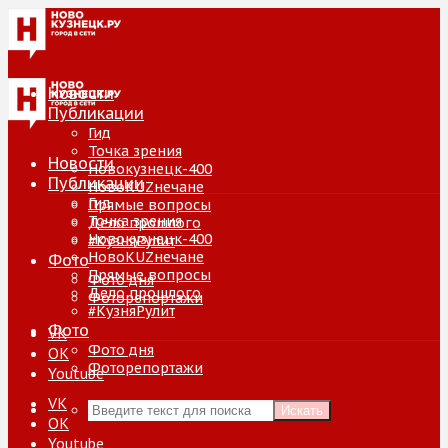
Новости
Публикации
Гид
Точка зрения
Новости
Новокузнецк-400
Публикации
НовоKUZнечане
Гид
Прямые вопросы
Точка зрения
Дело прошлого
Новокузнецк-400
#КузняРулит
НовоKUZнечане
Фото
Прямые вопросы
Фото дня
Дело прошлого
Фоторепортажи
#КузняРулит
Фото
VK
Фото дня
ОК
Фоторепортажи
Youtube
VK
Искать
ОК
Youtube