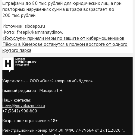
штрафами до 80 тыс. рублей для юридических лиц, а при
повторных нарушениях сумма штрафа возрастает до
200 тыс. рублей.
Источник:
sibdepo.ru
Фото: freepik/kamranaydinov.
«Госуслуги» приняли меры по защите от кибермошенников
Пёсики в Кемерове останутся в полном восторге от одного
крутого парка
Учредитель — ООО «Онлайн-журнал «Сибдепо».
Главный редактор - Макаров Г.Н.
Наши контакты:
news@novokuznetsk.ru
+7 (3842) 900-800
Возрастное ограничение: 18+
Регистрационный номер СМИ ЭЛ №ФС 77-79664 от 27.11.2020 г.,