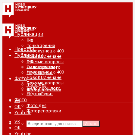
Новости
Публикации
Гид
Точка зрения
Новости
Новокузнецк-400
Публикации
НовоKUZнечане
Гид
Прямые вопросы
Точка зрения
Дело прошлого
Новокузнецк-400
#КузняРулит
НовоKUZнечане
Фото
Прямые вопросы
Фото дня
Дело прошлого
Фоторепортажи
#КузняРулит
Фото
VK
Фото дня
ОК
Фоторепортажи
Youtube
VK
Искать
ОК
Youtube