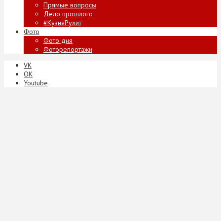
Прямые вопросы
Дело прошлого
#КузняРулит
Фото
Фото дня
Фоторепортажи
VK
ОК
Youtube