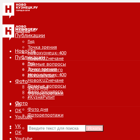
Новости
Публикации
Гид
Точка зрения
Новости
Новокузнецк-400
Публикации
НовоKUZнечане
Гид
Прямые вопросы
Точка зрения
Дело прошлого
Новокузнецк-400
#КузняРулит
НовоKUZнечане
Фото
Прямые вопросы
Фото дня
Дело прошлого
Фоторепортажи
#КузняРулит
Фото
VK
Фото дня
ОК
Фоторепортажи
Youtube
VK
Искать
ОК
Youtube