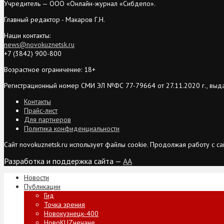
Учредитель — ООО «Онлайн-журнал «Сибдепо».
Главный редактор - Макаров Г.Н.
Наши контакты:
news@novokuznetsk.ru
+7 (3842) 900-800
Возрастное ограничение: 18+
Регистрационный номер СМИ ЭЛ №ФС 77-79664 от 27.11.2020 г., выд
Контакты
Прайс-лист
Для партнеров
Политика конфиденциальности
Сайт novokuznetsk.ru использует файлы cookie. Продолжая работу с 
Разработка и поддержка сайта —
AA
Новости
Публикации
Гид
Точка зрения
Новокузнецк-400
НовоKUZнечане