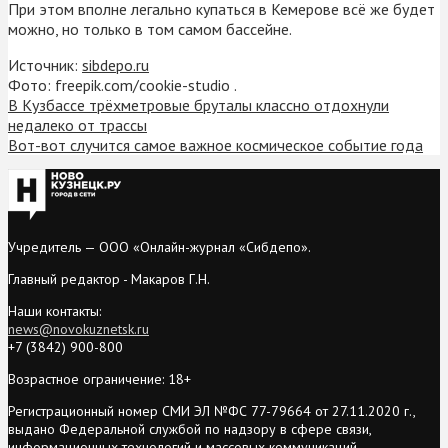
При этом вполне легально купаться в Кемерове всё же будет
можно, но только в том самом бассейне.
Источник:
sibdepo.ru
Фото: freepik.com/cookie-studio .
В Кузбассе трёхметровые бруталы классно отдохнули
недалеко от трассы
Вот-вот случится самое важное космическое событие года
Учредитель — ООО «Онлайн-журнал «Сибдепо».
Главный редактор - Макаров Г.Н.
Наши контакты:
news@novokuznetsk.ru
+7 (3842) 900-800
Возрастное ограничение: 18+
Регистрационный номер СМИ ЭЛ №ФС 77-79664 от 27.11.2020 г.,
выдано Федеральной службой по надзору в сфере связи,
информационных технологий и массовых коммуникаций