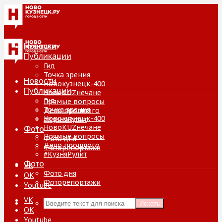
Новости
Публикации
Гид
Точка зрения
Новости
Новокузнецк-400
Публикации
НовоKUZнечане
Гид
Прямые вопросы
Точка зрения
Дело прошлого
Новокузнецк-400
#КузняРулит
НовоKUZнечане
Фото
Прямые вопросы
Фото дня
Дело прошлого
Фоторепортажи
#КузняРулит
Фото
VK
Фото дня
ОК
Фоторепортажи
Youtube
VK
Искать
ОК
Youtube