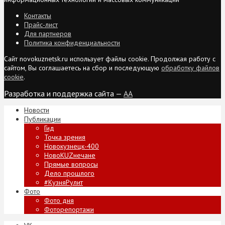
Контакты
Прайс-лист
Для партнеров
Политика конфиденциальности
Сайт novokuznetsk.ru использует файлы cookie. Продолжая работу с
сайтом, Вы соглашаетесь на сбор и последующую
обработку файлов
cookie
.
Разработка и поддержка сайта —
AA
Новости
Публикации
Гид
Точка зрения
Новокузнецк-400
НовоKUZнечане
Прямые вопросы
Дело прошлого
#КузняРулит
Фото
Фото дня
Фоторепортажи