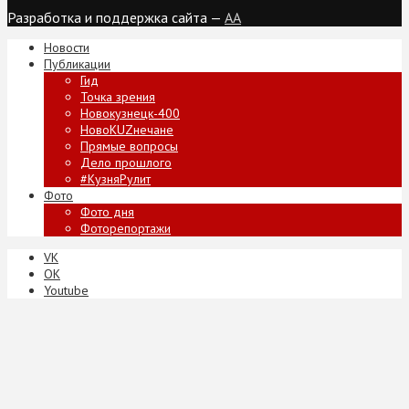
Разработка и поддержка сайта —
AA
Новости
Публикации
Гид
Точка зрения
Новокузнецк-400
НовоKUZнечане
Прямые вопросы
Дело прошлого
#КузняРулит
Фото
Фото дня
Фоторепортажи
VK
ОК
Youtube