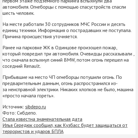
первом этаже подземного паркинга вспыхнули два
автомобиля. Огнеборцы с помощью спасустройств спасли
шесть человек.
На месте работали 30 сотрудников МЧС России и десять
единиц техники. Информация о пострадавших не поступала.
Причина происшествия уточняется.
Ранее на парковке ЖК в Одинцове произошел пожар,
который повредил три автомобиля. Очевидцы рассказывали ,
что сначала вспыхнул синий BMW, потом огонь перешел на
соседний Renault.
Прибывшие на место ЧП огнеборцы потушили огонь. По
предварительным данным, огонь распространился из-
за неисправной электрики. Никаких хлопков не было, машина
«просто начала гореть».
Источник:
sibdepo.ru
Фото: Сибдепо.
Стала известна знаменательная дата
Илья Середюк сообщил, как Кузбасс будет защищаться от
террористов и ударов БПЛА