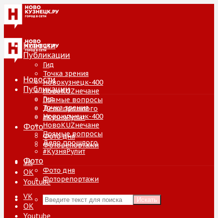
Новости
Публикации
Гид
Точка зрения
Новости
Новокузнецк-400
Публикации
НовоKUZнечане
Гид
Прямые вопросы
Точка зрения
Дело прошлого
Новокузнецк-400
#КузняРулит
НовоKUZнечане
Фото
Прямые вопросы
Фото дня
Дело прошлого
Фоторепортажи
#КузняРулит
Фото
VK
Фото дня
ОК
Фоторепортажи
Youtube
VK
Искать
ОК
Youtube