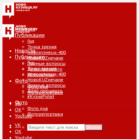
Новости
Публикации
Гид
Точка зрения
Новости
Новокузнецк-400
Публикации
НовоKUZнечане
Гид
Прямые вопросы
Точка зрения
Дело прошлого
Новокузнецк-400
#КузняРулит
НовоKUZнечане
Фото
Прямые вопросы
Фото дня
Дело прошлого
Фоторепортажи
#КузняРулит
Фото
VK
Фото дня
ОК
Фоторепортажи
Youtube
VK
Искать
ОК
Youtube