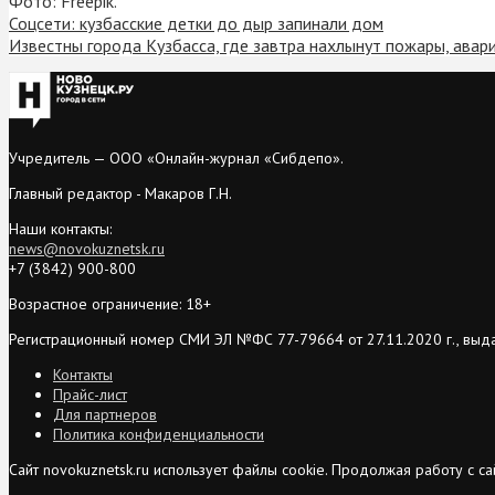
Фото: Freepik.
Соцсети: кузбасские детки до дыр запинали дом
Известны города Кузбасса, где завтра нахлынут пожары, авар
Учредитель — ООО «Онлайн-журнал «Сибдепо».
Главный редактор - Макаров Г.Н.
Наши контакты:
news@novokuznetsk.ru
+7 (3842) 900-800
Возрастное ограничение: 18+
Регистрационный номер СМИ ЭЛ №ФС 77-79664 от 27.11.2020 г., выд
Контакты
Прайс-лист
Для партнеров
Политика конфиденциальности
Сайт novokuznetsk.ru использует файлы cookie. Продолжая работу с 