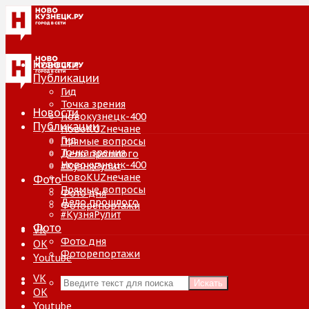
Новости
Публикации
Гид
Точка зрения
Новости
Новокузнецк-400
Публикации
НовоKUZнечане
Гид
Прямые вопросы
Точка зрения
Дело прошлого
Новокузнецк-400
#КузняРулит
НовоKUZнечане
Фото
Прямые вопросы
Фото дня
Дело прошлого
Фоторепортажи
#КузняРулит
Фото
VK
Фото дня
ОК
Фоторепортажи
Youtube
VK
Искать
ОК
Youtube