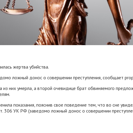
нилась жертва убийства.
домо ложный донос о совершении преступления, сообщает prope
 из них умерла, а второй очевидице брат обвиняемого предло
елям.
енила показания, пояснив свое поведение тем, что во сне увиде
ст. 306 УК РФ (заведомо ложный донос о совершении преступлен