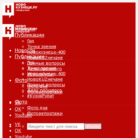
Новости
Публикации
Гид
Точка зрения
Новости
Новокузнецк-400
Публикации
НовоKUZнечане
Гид
Прямые вопросы
Точка зрения
Дело прошлого
Новокузнецк-400
#КузняРулит
НовоKUZнечане
Фото
Прямые вопросы
Фото дня
Дело прошлого
Фоторепортажи
#КузняРулит
Фото
VK
Фото дня
ОК
Фоторепортажи
Youtube
VK
Искать
ОК
Youtube