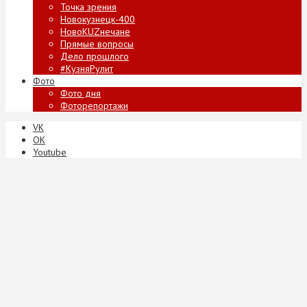
Точка зрения
Новокузнецк-400
НовоKUZнечане
Прямые вопросы
Дело прошлого
#КузняРулит
Фото
Фото дня
Фоторепортажи
VK
ОК
Youtube