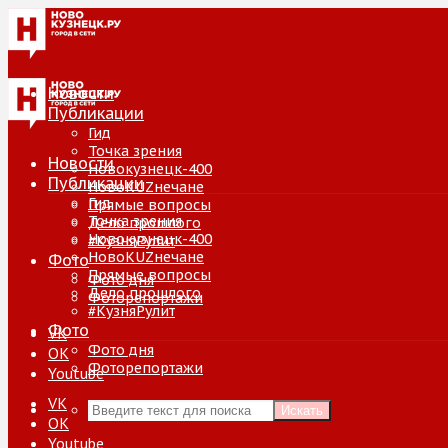
Новости
Публикации
Гид
Точка зрения
Новости
Новокузнецк-400
Публикации
НовоKUZнечане
Гид
Прямые вопросы
Точка зрения
Дело прошлого
Новокузнецк-400
#КузняРулит
НовоKUZнечане
Фото
Прямые вопросы
Фото дня
Дело прошлого
Фоторепортажи
#КузняРулит
Фото
VK
Фото дня
ОК
Фоторепортажи
Youtube
VK
Искать
ОК
Youtube