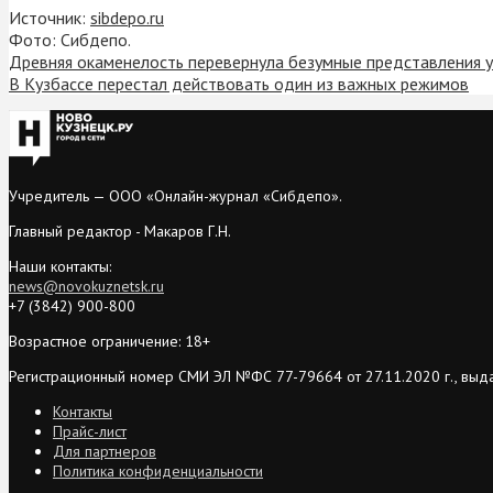
Источник:
sibdepo.ru
Фото: Сибдепо.
Древняя окаменелость перевернула безумные представления 
В Кузбассе перестал действовать один из важных режимов
Учредитель — ООО «Онлайн-журнал «Сибдепо».
Главный редактор - Макаров Г.Н.
Наши контакты:
news@novokuznetsk.ru
+7 (3842) 900-800
Возрастное ограничение: 18+
Регистрационный номер СМИ ЭЛ №ФС 77-79664 от 27.11.2020 г., выд
Контакты
Прайс-лист
Для партнеров
Политика конфиденциальности