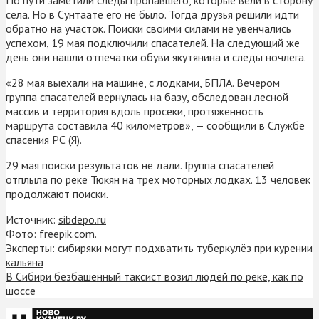
села. Но в Сунтаате его не было. Тогда друзья решили идти
обратно на участок. Поиски своими силами не увенчались
успехом, 19 мая подключили спасателей. На следующий же
день они нашли отпечатки обуви якутянина и следы ночлега.
«28 мая выехали на машине, с лодками, БПЛА. Вечером
группа спасателей вернулась на базу, обследован лесной
массив и территория вдоль просеки, протяженность
маршрута составила 40 километров», — сообщили в Службе
спасения РС (Я).
29 мая поиски результатов не дали. Группа спасателей
отплыла по реке Тюкян на трех моторных лодках. 13 человек
продолжают поиски.
Источник:
sibdepo.ru
Фото: freepik.com.
Эксперты: сибиряки могут подхватить туберкулёз при курении
кальяна
В Сибири безбашенный таксист возил людей по реке, как по
шоссе