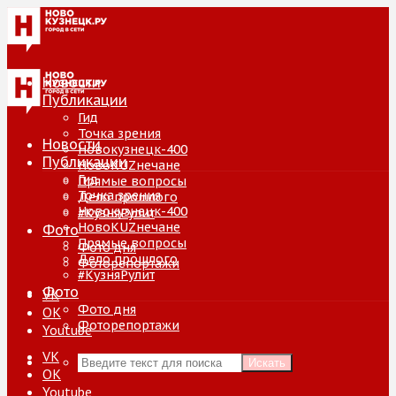
Новости
Публикации
Гид
Точка зрения
Новости
Новокузнецк-400
Публикации
НовоKUZнечане
Гид
Прямые вопросы
Точка зрения
Дело прошлого
Новокузнецк-400
#КузняРулит
НовоKUZнечане
Фото
Прямые вопросы
Фото дня
Дело прошлого
Фоторепортажи
#КузняРулит
Фото
VK
Фото дня
ОК
Фоторепортажи
Youtube
VK
Искать
ОК
Youtube