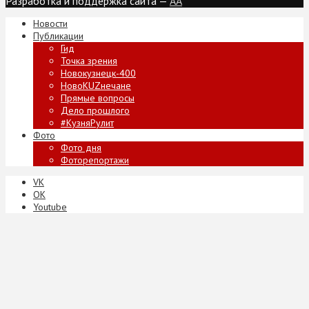
Разработка и поддержка сайта —
AA
Новости
Публикации
Гид
Точка зрения
Новокузнецк-400
НовоKUZнечане
Прямые вопросы
Дело прошлого
#КузняРулит
Фото
Фото дня
Фоторепортажи
VK
ОК
Youtube