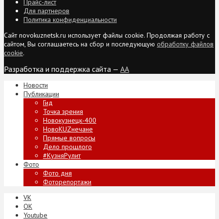
Прайс-лист
Для партнеров
Политика конфиденциальности
Сайт novokuznetsk.ru использует файлы cookie. Продолжая работу с
сайтом, Вы соглашаетесь на сбор и последующую
обработку файлов
cookie
.
Разработка и поддержка сайта —
AA
Новости
Публикации
Гид
Точка зрения
Новокузнецк-400
НовоKUZнечане
Прямые вопросы
Дело прошлого
#КузняРулит
Фото
Фото дня
Фоторепортажи
VK
ОК
Youtube