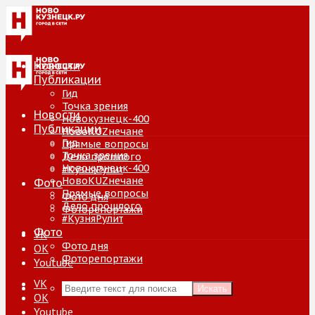
Новости
Публикации
Гид
Точка зрения
Новости
Новокузнецк-400
Публикации
НовоKUZнечане
Гид
Прямые вопросы
Точка зрения
Дело прошлого
Новокузнецк-400
#КузняРулит
НовоKUZнечане
Фото
Прямые вопросы
Фото дня
Дело прошлого
Фоторепортажи
#КузняРулит
Фото
VK
Фото дня
ОК
Фоторепортажи
Youtube
VK
Искать
ОК
Youtube