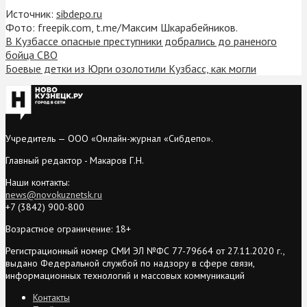
Источник:
sibdepo.ru
Фото: freepik.com, t.me/Максим Шкарабейников.
В Кузбассе опасные преступники добрались до раненого
бойца СВО
Боевые детки из Юрги озолотили Кузбасс, как могли
Учредитель — ООО «Онлайн-журнал «Сибдепо».
Главный редактор - Макаров Г.Н.
Наши контакты:
news@novokuznetsk.ru
+7 (3842) 900-800
Возрастное ограничение: 18+
Регистрационный номер СМИ ЭЛ №ФС 77-79664 от 27.11.2020 г.,
выдано Федеральной службой по надзору в сфере связи,
информационных технологий и массовых коммуникаций
Контакты