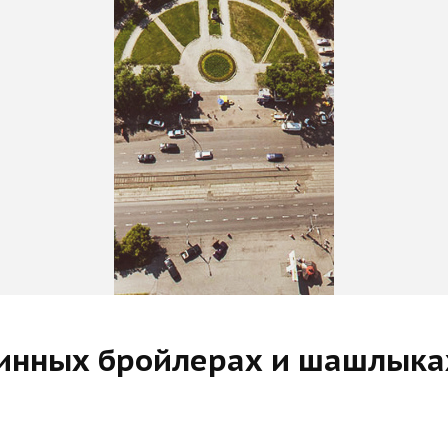
азинных бройлерах и шашлык