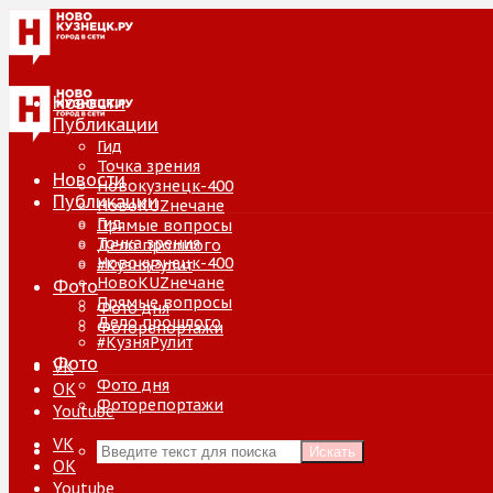
Новости
Публикации
Гид
Точка зрения
Новости
Новокузнецк-400
Публикации
НовоKUZнечане
Гид
Прямые вопросы
Точка зрения
Дело прошлого
Новокузнецк-400
#КузняРулит
НовоKUZнечане
Фото
Прямые вопросы
Фото дня
Дело прошлого
Фоторепортажи
#КузняРулит
Фото
VK
Фото дня
ОК
Фоторепортажи
Youtube
VK
Искать
ОК
Youtube