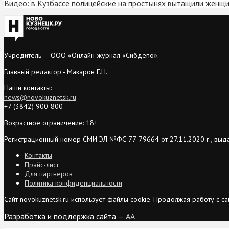
Видео: в Кузбассе полицейские на простынях вытащили женщи
Учредитель — ООО «Онлайн-журнал «Сибдепо».
Главный редактор - Макаров Г.Н.
Наши контакты:
news@novokuznetsk.ru
+7 (3842) 900-800
Возрастное ограничение: 18+
Регистрационный номер СМИ ЭЛ №ФС 77-79664 от 27.11.2020 г., выд
Контакты
Прайс-лист
Для партнеров
Политика конфиденциальности
Сайт novokuznetsk.ru использует файлы cookie. Продолжая работу с 
Разработка и поддержка сайта —
AA