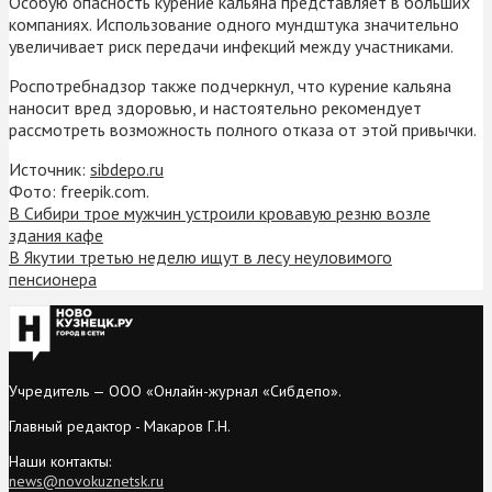
Особую опасность курение кальяна представляет в больших
компаниях. Использование одного мундштука значительно
увеличивает риск передачи инфекций между участниками.
Роспотребнадзор также подчеркнул, что курение кальяна
наносит вред здоровью, и настоятельно рекомендует
рассмотреть возможность полного отказа от этой привычки.
Источник:
sibdepo.ru
Фото: freepik.com.
В Сибири трое мужчин устроили кровавую резню возле
здания кафе
В Якутии третью неделю ищут в лесу неуловимого
пенсионера
Учредитель — ООО «Онлайн-журнал «Сибдепо».
Главный редактор - Макаров Г.Н.
Наши контакты:
news@novokuznetsk.ru