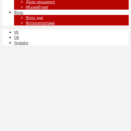
Дело прошлого
#КузняРулит
Фото
Фото дня
Фоторепортажи
VK
ОК
Youtube