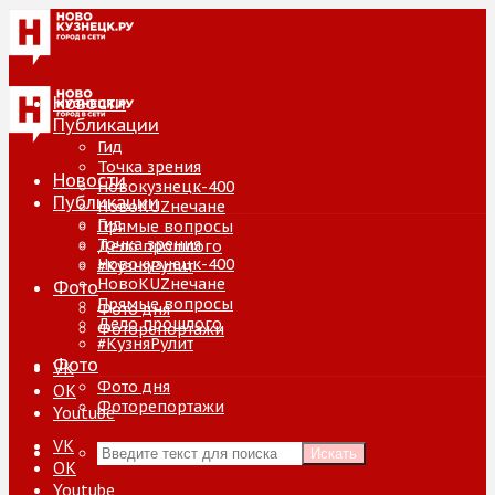
Новости
Публикации
Гид
Точка зрения
Новости
Новокузнецк-400
Публикации
НовоKUZнечане
Гид
Прямые вопросы
Точка зрения
Дело прошлого
Новокузнецк-400
#КузняРулит
НовоKUZнечане
Фото
Прямые вопросы
Фото дня
Дело прошлого
Фоторепортажи
#КузняРулит
Фото
VK
Фото дня
ОК
Фоторепортажи
Youtube
VK
Искать
ОК
Youtube