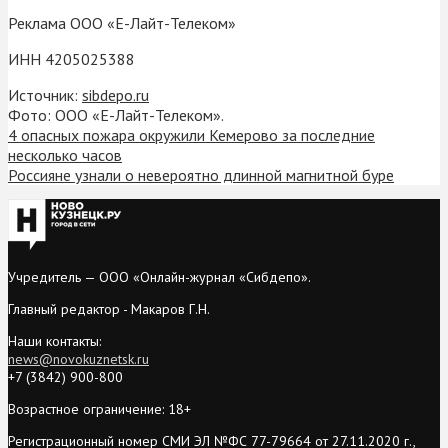
Реклама ООО «Е-Лайт-Телеком»
ИНН 4205025388
Источник:
sibdepo.ru
Фото: ООО «Е-Лайт-Телеком».
4 опасных пожара окружили Кемерово за последние
несколько часов
Россияне узнали о невероятно длинной магнитной буре
Учредитель — ООО «Онлайн-журнал «Сибдепо».
Главный редактор - Макаров Г.Н.
Наши контакты:
news@novokuznetsk.ru
+7 (3842) 900-800
Возрастное ограничение: 18+
Регистрационный номер СМИ ЭЛ №ФС 77-79664 от 27.11.2020 г.,