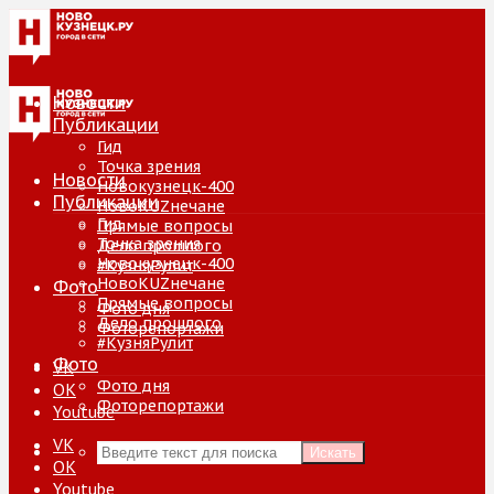
Новости
Публикации
Гид
Точка зрения
Новости
Новокузнецк-400
Публикации
НовоKUZнечане
Гид
Прямые вопросы
Точка зрения
Дело прошлого
Новокузнецк-400
#КузняРулит
НовоKUZнечане
Фото
Прямые вопросы
Фото дня
Дело прошлого
Фоторепортажи
#КузняРулит
Фото
VK
Фото дня
ОК
Фоторепортажи
Youtube
VK
Искать
ОК
Youtube