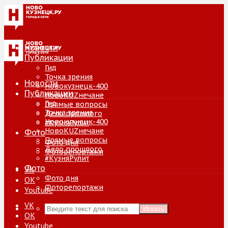
Новости
Публикации
Гид
Точка зрения
Новости
Новокузнецк-400
Публикации
НовоKUZнечане
Гид
Прямые вопросы
Точка зрения
Дело прошлого
Новокузнецк-400
#КузняРулит
НовоKUZнечане
Фото
Прямые вопросы
Фото дня
Дело прошлого
Фоторепортажи
#КузняРулит
Фото
VK
Фото дня
ОК
Фоторепортажи
Youtube
VK
Искать
ОК
Youtube