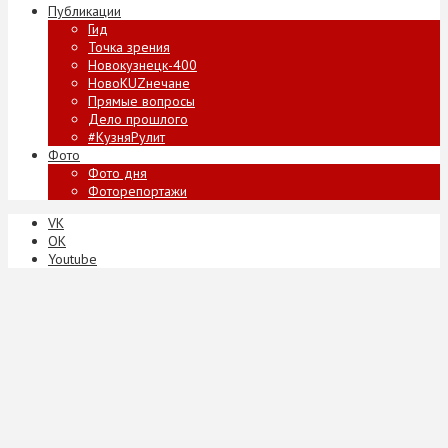
Публикации
Гид
Точка зрения
Новокузнецк-400
НовоKUZнечане
Прямые вопросы
Дело прошлого
#КузняРулит
Фото
Фото дня
Фоторепортажи
VK
ОК
Youtube