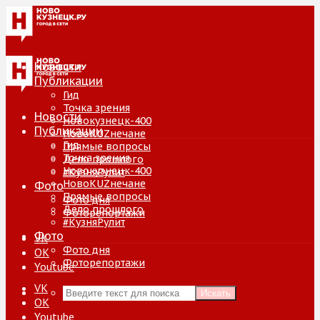
Новости
Публикации
Гид
Точка зрения
Новости
Новокузнецк-400
Публикации
НовоKUZнечане
Гид
Прямые вопросы
Точка зрения
Дело прошлого
Новокузнецк-400
#КузняРулит
НовоKUZнечане
Фото
Прямые вопросы
Фото дня
Дело прошлого
Фоторепортажи
#КузняРулит
Фото
VK
Фото дня
ОК
Фоторепортажи
Youtube
VK
Искать
ОК
Youtube