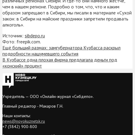
различных регионах Сибири. И где-то они намного жёстче,
чем в нашем регионе. Подробно о том, что, что и каким
образом запрещают в Сибири, мы писали в материале «Сухой
закон: в Сибири на майские праздники запретили продавать
алкоголь».
Источник:
sibdepo.ru
Фото: freepik.com.
Ещё больший размах: замгубернатора Кузбасса раскрыл
подробности нашумевшего события
В Кузбассе одна плохая фирма предлагала деньги под
«конский» процент
Учредитель — ООО «Онлайн-журнал «Сибдепо».
Главный редактор - Макаров Г.Н.
Наши контакты:
news@novokuznetsk.ru
+7 (3842) 900-800