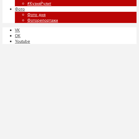
#КузняРулит
Фото
Фото дня
Фоторепортажи
VK
ОК
Youtube