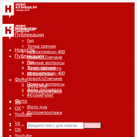
Новости
Публикации
Гид
Точка зрения
Новости
Новокузнецк-400
Публикации
НовоKUZнечане
Гид
Прямые вопросы
Точка зрения
Дело прошлого
Новокузнецк-400
#КузняРулит
НовоKUZнечане
Фото
Прямые вопросы
Фото дня
Дело прошлого
Фоторепортажи
#КузняРулит
Фото
VK
Фото дня
ОК
Фоторепортажи
Youtube
VK
Искать
ОК
Youtube