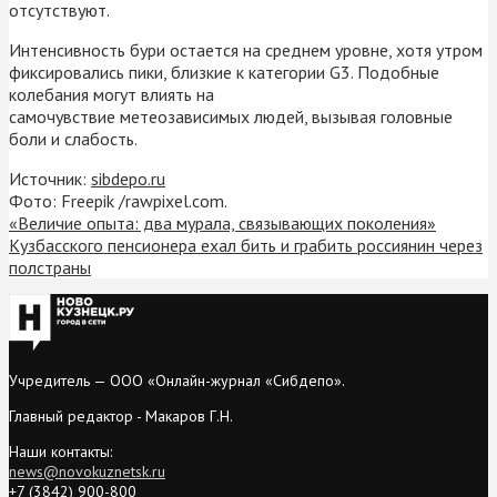
отсутствуют.
Интенсивность бури остается на среднем уровне, хотя утром
фиксировались пики, близкие к категории G3. Подобные
колебания могут влиять на
самочувствие метеозависимых людей, вызывая головные
боли и слабость.
Источник:
sibdepo.ru
Фото: Freepik /rawpixel.com.
«Величие опыта: два мурала, связывающих поколения»
Кузбасского пенсионера ехал бить и грабить россиянин через
полстраны
Учредитель — ООО «Онлайн-журнал «Сибдепо».
Главный редактор - Макаров Г.Н.
Наши контакты:
news@novokuznetsk.ru
+7 (3842) 900-800