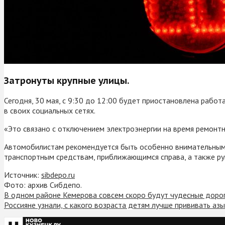
Затронуты крупные улицы.
Сегодня, 30 мая, с 9:30 до 12:00 будет приостановлена рабо
в своих социальных сетях.
«Это связано с отключением электроэнергии на время ремонтн
Автомобилистам рекомендуется быть особенно внимательными 
транспортным средствам, приближающимся справа, а также ру
Источник:
sibdepo.ru
Фото: архив Сибдепо.
В одном районе Кемерова совсем скоро будут чудесные доро
Россияне узнали, с какого возраста детям лучше прививать а