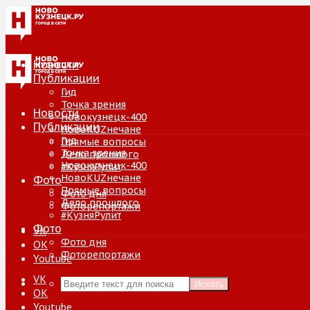
Новости
Публикации
Гид
Точка зрения
Новости
Новокузнецк-400
Публикации
НовоKUZнечане
Гид
Прямые вопросы
Точка зрения
Дело прошлого
Новокузнецк-400
#КузняРулит
НовоKUZнечане
Фото
Прямые вопросы
Фото дня
Дело прошлого
Фоторепортажи
#КузняРулит
Фото
VK
Фото дня
ОК
Фоторепортажи
Youtube
VK
Искать
ОК
Youtube