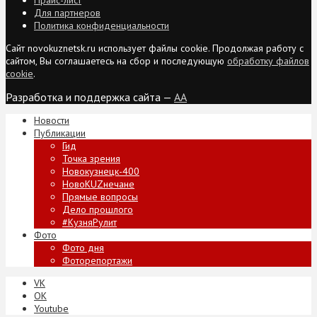
Для партнеров
Политика конфиденциальности
Сайт novokuznetsk.ru использует файлы cookie. Продолжая работу с
сайтом, Вы соглашаетесь на сбор и последующую
обработку файлов
cookie
.
Разработка и поддержка сайта —
AA
Новости
Публикации
Гид
Точка зрения
Новокузнецк-400
НовоKUZнечане
Прямые вопросы
Дело прошлого
#КузняРулит
Фото
Фото дня
Фоторепортажи
VK
ОК
Youtube