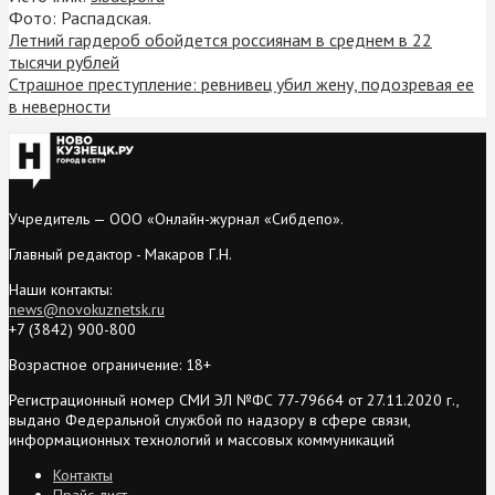
Фото: Распадская.
Летний гардероб обойдется россиянам в среднем в 22
тысячи рублей
Страшное преступление: ревнивец убил жену, подозревая ее
в неверности
Учредитель — ООО «Онлайн-журнал «Сибдепо».
Главный редактор - Макаров Г.Н.
Наши контакты:
news@novokuznetsk.ru
+7 (3842) 900-800
Возрастное ограничение: 18+
Регистрационный номер СМИ ЭЛ №ФС 77-79664 от 27.11.2020 г.,
выдано Федеральной службой по надзору в сфере связи,
информационных технологий и массовых коммуникаций
Контакты
Прайс-лист