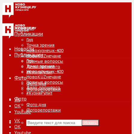
Новости
Публикации
Гид
Точка зрения
Новости
Новокузнецк-400
Публикации
НовоKUZнечане
Гид
Прямые вопросы
Точка зрения
Дело прошлого
Новокузнецк-400
#КузняРулит
НовоKUZнечане
Фото
Прямые вопросы
Фото дня
Дело прошлого
Фоторепортажи
#КузняРулит
Фото
VK
Фото дня
ОК
Фоторепортажи
Youtube
VK
Искать
ОК
Youtube