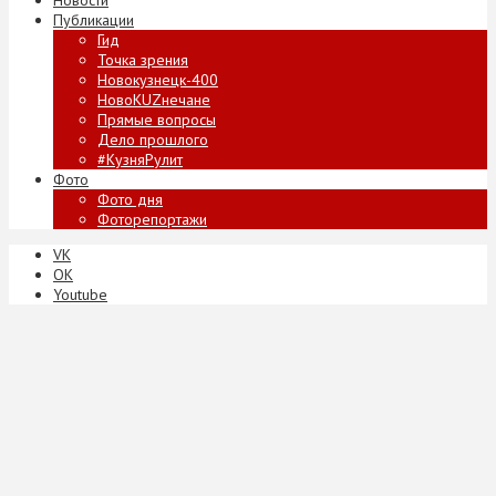
Публикации
Гид
Точка зрения
Новокузнецк-400
НовоKUZнечане
Прямые вопросы
Дело прошлого
#КузняРулит
Фото
Фото дня
Фоторепортажи
VK
ОК
Youtube