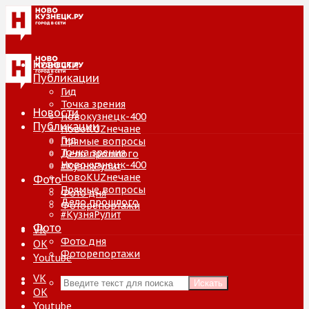
Новости
Публикации
Гид
Точка зрения
Новости
Новокузнецк-400
Публикации
НовоKUZнечане
Гид
Прямые вопросы
Точка зрения
Дело прошлого
Новокузнецк-400
#КузняРулит
НовоKUZнечане
Фото
Прямые вопросы
Фото дня
Дело прошлого
Фоторепортажи
#КузняРулит
Фото
VK
Фото дня
ОК
Фоторепортажи
Youtube
VK
Искать
ОК
Youtube