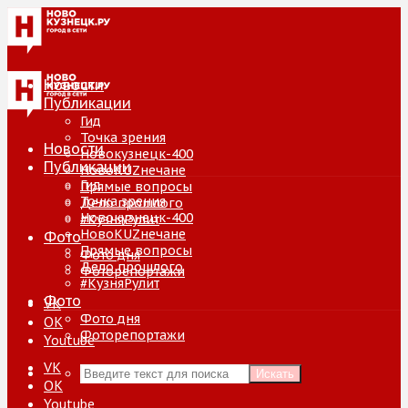
Новости
Публикации
Гид
Точка зрения
Новости
Новокузнецк-400
Публикации
НовоKUZнечане
Гид
Прямые вопросы
Точка зрения
Дело прошлого
Новокузнецк-400
#КузняРулит
НовоKUZнечане
Фото
Прямые вопросы
Фото дня
Дело прошлого
Фоторепортажи
#КузняРулит
Фото
VK
Фото дня
ОК
Фоторепортажи
Youtube
VK
Искать
ОК
Youtube