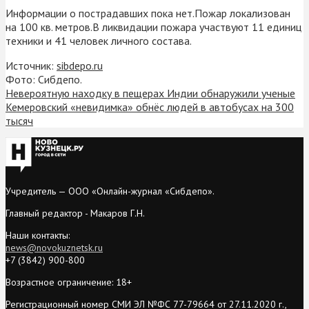
Информации о пострадавших пока нет.Пожар локализован
на 100 кв. метров.В ликвидации пожара участвуют 11 единиц
техники и 41 человек личного состава.
Источник:
sibdepo.ru
Фото: Сибдепо.
Невероятную находку в пещерах Индии обнаружили ученые
Кемеровский «невидимка» обнёс людей в автобусах на 300
тысяч
Учредитель — ООО «Онлайн-журнал «Сибдепо».
Главный редактор - Макаров Г.Н.
Наши контакты:
news@novokuznetsk.ru
+7 (3842) 900-800
Возрастное ограничение: 18+
Регистрационный номер СМИ ЭЛ №ФС 77-79664 от 27.11.2020 г.,