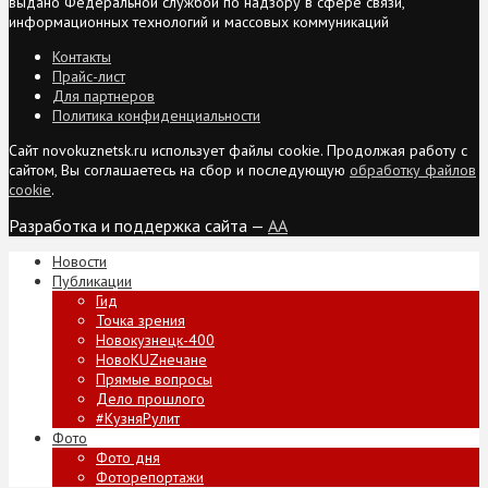
выдано Федеральной службой по надзору в сфере связи,
информационных технологий и массовых коммуникаций
Контакты
Прайс-лист
Для партнеров
Политика конфиденциальности
Сайт novokuznetsk.ru использует файлы cookie. Продолжая работу с
сайтом, Вы соглашаетесь на сбор и последующую
обработку файлов
cookie
.
Разработка и поддержка сайта —
AA
Новости
Публикации
Гид
Точка зрения
Новокузнецк-400
НовоKUZнечане
Прямые вопросы
Дело прошлого
#КузняРулит
Фото
Фото дня
Фоторепортажи