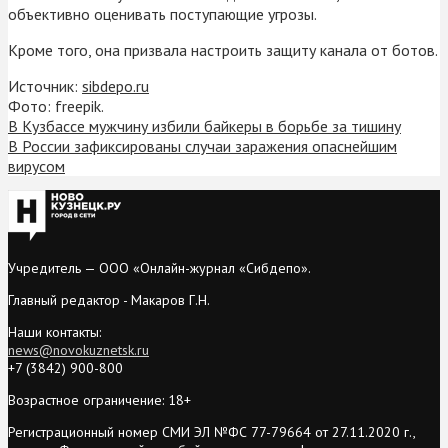
объективно оценивать поступающие угрозы.
Кроме того, она призвала настроить защиту канала от ботов.
Источник:
sibdepo.ru
Фото: freepik.
В Кузбассе мужчину избили байкеры в борьбе за тишину
В России зафиксированы случаи заражения опаснейшим
вирусом
Учредитель — ООО «Онлайн-журнал «Сибдепо».
Главный редактор - Макаров Г.Н.
Наши контакты:
news@novokuznetsk.ru
+7 (3842) 900-800
Возрастное ограничение: 18+
Регистрационный номер СМИ ЭЛ №ФС 77-79664 от 27.11.2020 г.,