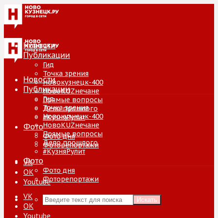
Новости
Публикации
Гид
Точка зрения
Новости
Новокузнецк-400
Публикации
НовоKUZнечане
Гид
Прямые вопросы
Точка зрения
Дело прошлого
Новокузнецк-400
#КузняРулит
НовоKUZнечане
Фото
Прямые вопросы
Фото дня
Дело прошлого
Фоторепортажи
#КузняРулит
Фото
VK
Фото дня
ОК
Фоторепортажи
Youtube
VK
Искать
ОК
Youtube