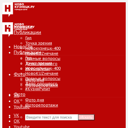
Новости
Публикации
Гид
Точка зрения
Новости
Новокузнецк-400
Публикации
НовоKUZнечане
Гид
Прямые вопросы
Точка зрения
Дело прошлого
Новокузнецк-400
#КузняРулит
НовоKUZнечане
Фото
Прямые вопросы
Фото дня
Дело прошлого
Фоторепортажи
#КузняРулит
Фото
VK
Фото дня
ОК
Фоторепортажи
Youtube
VK
Искать
ОК
Youtube