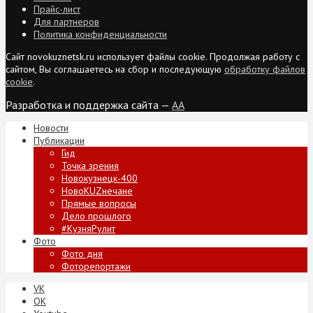
Прайс-лист
Для партнеров
Политика конфиденциальности
Сайт novokuznetsk.ru использует файлы cookie. Продолжая работу с
сайтом, Вы соглашаетесь на сбор и последующую
обработку файлов
cookie
.
Разработка и поддержка сайта —
AA
Новости
Публикации
Гид
Точка зрения
Новокузнецк-400
НовоKUZнечане
Прямые вопросы
Дело прошлого
#КузняРулит
Фото
Фото дня
Фоторепортажи
VK
ОК