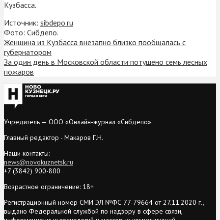
Кузбасса.
Источник:
sibdepo.ru
Фото: Сибдепо.
Женщина из Кузбасса внезапно близко пообщалась с
губернатором
За один день в Московской области потушено семь лесных
пожаров
Учредитель — ООО «Онлайн-журнал «Сибдепо».
Главный редактор - Макаров Г.Н.
Наши контакты:
news@novokuznetsk.ru
+7 (3842) 900-800
Возрастное ограничение: 18+
Регистрационный номер СМИ ЭЛ №ФС 77-79664 от 27.11.2020 г.,
выдано Федеральной службой по надзору в сфере связи,
информационных технологий и массовых коммуникаций