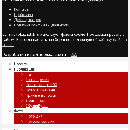
Контакты
Прайс-лист
Для партнеров
Политика конфиденциальности
Сайт novokuznetsk.ru использует файлы cookie. Продолжая работу с
сайтом, Вы соглашаетесь на сбор и последующую
обработку файлов
cookie
.
Разработка и поддержка сайта —
AA
Новости
Публикации
Гид
Точка зрения
Новокузнецк-400
НовоKUZнечане
Прямые вопросы
Дело прошлого
#КузняРулит
Фото
Фото дня
Фоторепортажи