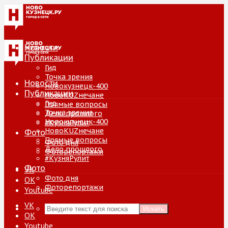
Новости
Публикации
Гид
Точка зрения
Новости
Новокузнецк-400
Публикации
НовоKUZнечане
Гид
Прямые вопросы
Точка зрения
Дело прошлого
Новокузнецк-400
#КузняРулит
НовоKUZнечане
Фото
Прямые вопросы
Фото дня
Дело прошлого
Фоторепортажи
#КузняРулит
Фото
VK
Фото дня
ОК
Фоторепортажи
Youtube
VK
Искать
ОК
Youtube