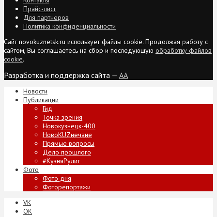
Прайс-лист
Для партнеров
Политика конфиденциальности
Сайт novokuznetsk.ru использует файлы cookie. Продолжая работу с
сайтом, Вы соглашаетесь на сбор и последующую
обработку файлов
cookie
.
Разработка и поддержка сайта —
AA
Новости
Публикации
Гид
Точка зрения
Новокузнецк-400
НовоKUZнечане
Прямые вопросы
Дело прошлого
#КузняРулит
Фото
Фото дня
Фоторепортажи
VK
ОК