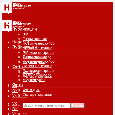
Новости
Публикации
Гид
Точка зрения
Новости
Новокузнецк-400
Публикации
НовоKUZнечане
Гид
Прямые вопросы
Точка зрения
Дело прошлого
Новокузнецк-400
#КузняРулит
НовоKUZнечане
Фото
Прямые вопросы
Фото дня
Дело прошлого
Фоторепортажи
#КузняРулит
Фото
VK
Фото дня
ОК
Фоторепортажи
Youtube
VK
Искать
ОК
Youtube