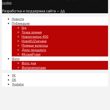
cookie
.
Разработка и поддержка сайта —
AA
Новости
Публикации
Гид
Точка зрения
Новокузнецк-400
НовоKUZнечане
Прямые вопросы
Дело прошлого
#КузняРулит
Фото
Фото дня
Фоторепортажи
VK
ОК
Youtube