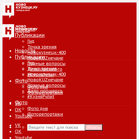
Новости
Публикации
Гид
Точка зрения
Новости
Новокузнецк-400
Публикации
НовоKUZнечане
Гид
Прямые вопросы
Точка зрения
Дело прошлого
Новокузнецк-400
#КузняРулит
НовоKUZнечане
Фото
Прямые вопросы
Фото дня
Дело прошлого
Фоторепортажи
#КузняРулит
Фото
VK
Фото дня
ОК
Фоторепортажи
Youtube
VK
Искать
ОК
Youtube