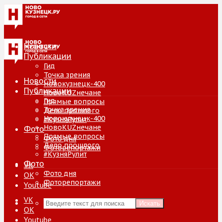
Новости
Публикации
Гид
Точка зрения
Новости
Новокузнецк-400
Публикации
НовоKUZнечане
Гид
Прямые вопросы
Точка зрения
Дело прошлого
Новокузнецк-400
#КузняРулит
НовоKUZнечане
Фото
Прямые вопросы
Фото дня
Дело прошлого
Фоторепортажи
#КузняРулит
Фото
VK
Фото дня
ОК
Фоторепортажи
Youtube
VK
Искать
ОК
Youtube