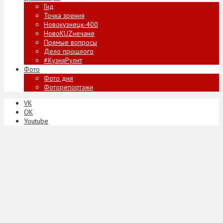
Гид
Точка зрения
Новокузнецк-400
НовоKUZнечане
Прямые вопросы
Дело прошлого
#КузняРулит
Фото
Фото дня
Фоторепортажи
VK
ОК
Youtube