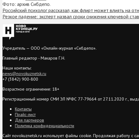
Фото: архив Сибдепо.
Российский психолог рассказал, как флирт может влиять на от
Резкое падение: эксперт назвал сроки снижения ключевой ста
Учредитель — ООО «Онлайн-журнал «Сибдепо».
Главный редактор - Макаров Г.Н.
Наши контакты:
news@novokuznetsk.ru
+7 (3842) 900-800
Возрастное ограничение: 18+
Регистрационный номер СМИ ЭЛ №ФС 77-79664 от 27.11.2020 г., выд
Контакты
Прайс-лист
Для партнеров
Политика конфиденциальности
Сайт novokuznetsk.ru использует файлы cookie. Продолжая работу с 