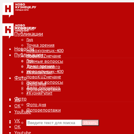
Новости
Публикации
Гид
Точка зрения
Новости
Новокузнецк-400
Публикации
НовоKUZнечане
Гид
Прямые вопросы
Точка зрения
Дело прошлого
Новокузнецк-400
#КузняРулит
НовоKUZнечане
Фото
Прямые вопросы
Фото дня
Дело прошлого
Фоторепортажи
#КузняРулит
Фото
VK
Фото дня
ОК
Фоторепортажи
Youtube
VK
Искать
ОК
Youtube