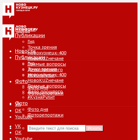
Новости
Публикации
Гид
Точка зрения
Новости
Новокузнецк-400
Публикации
НовоKUZнечане
Гид
Прямые вопросы
Точка зрения
Дело прошлого
Новокузнецк-400
#КузняРулит
НовоKUZнечане
Фото
Прямые вопросы
Фото дня
Дело прошлого
Фоторепортажи
#КузняРулит
Фото
VK
Фото дня
ОК
Фоторепортажи
Youtube
VK
Искать
ОК
Youtube