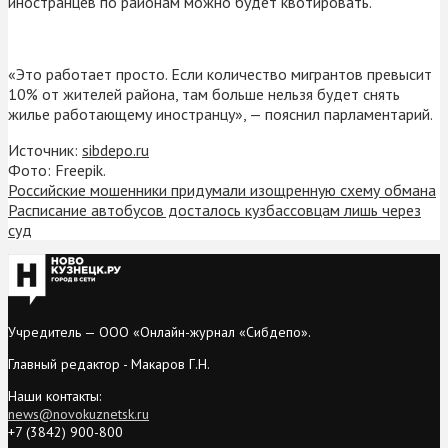
иностранцев по районам можно будет квотировать.
«Это работает просто. Если количество мигрантов превысит
10% от жителей района, там больше нельзя будет снять
жилье работающему иностранцу», — пояснил парламентарий.
Источник:
sibdepo.ru
Фото: Freepik.
Российские мошенники придумали изощренную схему обмана
Расписание автобусов досталось кузбассовцам лишь через
суд
Учредитель — ООО «Онлайн-журнал «Сибдепо».
Главный редактор - Макаров Г.Н.
Наши контакты:
news@novokuznetsk.ru
+7 (3842) 900-800