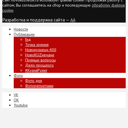
сайтом, Вы соглашаетесь на сбор и последующую
обработку файлов
cookie
.
Разработка и поддержка сайта —
AA
Новости
Публикации
Гид
Точка зрения
Новокузнецк-400
НовоKUZнечане
Прямые вопросы
Дело прошлого
#КузняРулит
Фото
Фото дня
Фоторепортажи
VK
ОК
Youtube