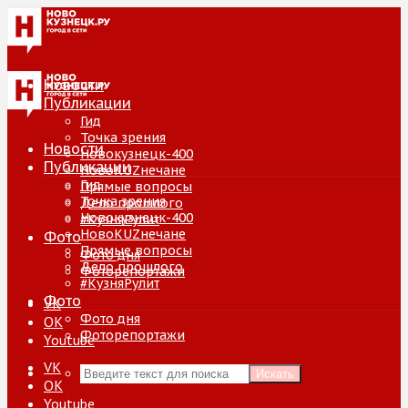
Новости
Публикации
Гид
Точка зрения
Новости
Новокузнецк-400
Публикации
НовоKUZнечане
Гид
Прямые вопросы
Точка зрения
Дело прошлого
Новокузнецк-400
#КузняРулит
НовоKUZнечане
Фото
Прямые вопросы
Фото дня
Дело прошлого
Фоторепортажи
#КузняРулит
Фото
VK
Фото дня
ОК
Фоторепортажи
Youtube
VK
Искать
ОК
Youtube