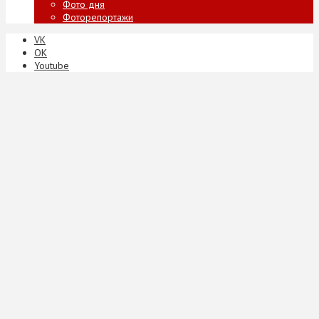
Фото дня
Фоторепортажи
VK
ОК
Youtube