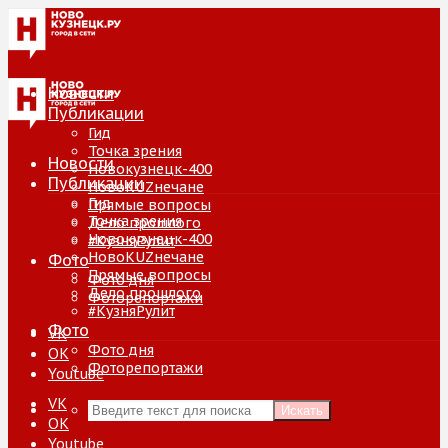
Новости
Публикации
Гид
Точка зрения
Новости
Новокузнецк-400
Публикации
НовоKUZнечане
Гид
Прямые вопросы
Точка зрения
Дело прошлого
Новокузнецк-400
#КузняРулит
НовоKUZнечане
Фото
Прямые вопросы
Фото дня
Дело прошлого
Фоторепортажи
#КузняРулит
Фото
VK
Фото дня
ОК
Фоторепортажи
Youtube
VK
Искать
ОК
Youtube