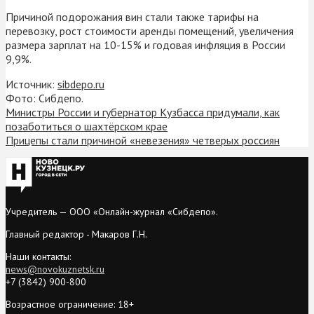
Причиной подорожания вин стали также тарифы на
перевозку, рост стоимости аренды помещений, увеличения
размера зарплат на 10-15% и годовая инфляция в России
9,9%.
Источник:
sibdepo.ru
Фото: Сибдепо.
Министры России и губернатор Кузбасса придумали, как
позаботиться о шахтёрском крае
Прицепы стали причиной «невезения» четверых россиян
Учредитель — ООО «Онлайн-журнал «Сибдепо».
Главный редактор - Макаров Г.Н.
Наши контакты:
news@novokuznetsk.ru
+7 (3842) 900-800
Возрастное ограничение: 18+