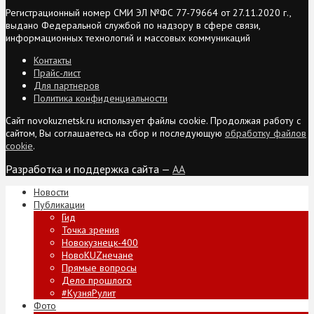
Регистрационный номер СМИ ЭЛ №ФС 77-79664 от 27.11.2020 г.,
выдано Федеральной службой по надзору в сфере связи,
информационных технологий и массовых коммуникаций
Контакты
Прайс-лист
Для партнеров
Политика конфиденциальности
Сайт novokuznetsk.ru использует файлы cookie. Продолжая работу с
сайтом, Вы соглашаетесь на сбор и последующую
обработку файлов
cookie
.
Разработка и поддержка сайта —
AA
Новости
Публикации
Гид
Точка зрения
Новокузнецк-400
НовоKUZнечане
Прямые вопросы
Дело прошлого
#КузняРулит
Фото