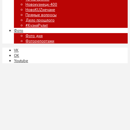
Новокузнецк-400
НовоKUZнечане
Прямые вопросы
Дело прошлого
#КузняРулит
Фото
Фото дня
Фоторепортажи
VK
ОК
Youtube