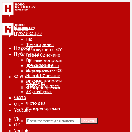
Новости
Публикации
Гид
Точка зрения
Новости
Новокузнецк-400
Публикации
НовоKUZнечане
Гид
Прямые вопросы
Точка зрения
Дело прошлого
Новокузнецк-400
#КузняРулит
НовоKUZнечане
Фото
Прямые вопросы
Фото дня
Дело прошлого
Фоторепортажи
#КузняРулит
Фото
VK
Фото дня
ОК
Фоторепортажи
Youtube
VK
Искать
ОК
Youtube