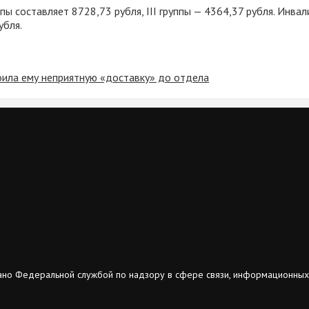
пы составляет 8728,73 рубля, III группы — 4364,37 рубля. Инва
убля.
оила ему неприятную «доставку» до отдела
ано Федеральной службой по надзору в сфере связи, информационных