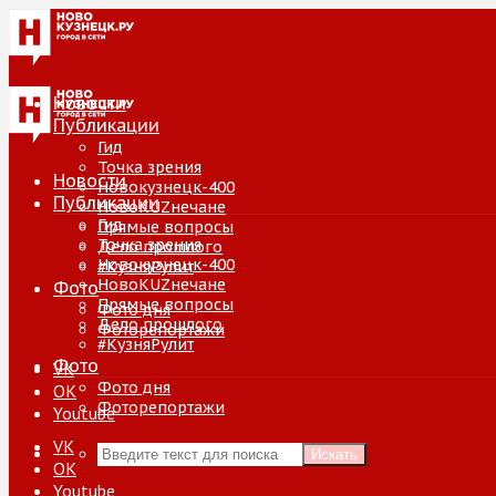
Новости
Публикации
Гид
Точка зрения
Новости
Новокузнецк-400
Публикации
НовоKUZнечане
Гид
Прямые вопросы
Точка зрения
Дело прошлого
Новокузнецк-400
#КузняРулит
НовоKUZнечане
Фото
Прямые вопросы
Фото дня
Дело прошлого
Фоторепортажи
#КузняРулит
Фото
VK
Фото дня
ОК
Фоторепортажи
Youtube
VK
Искать
ОК
Youtube