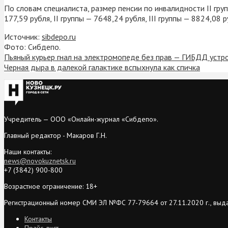
По словам специалиста, размер пенсии по инвалидности II груп
177,59 рубля, II группы — 7648,24 рубля, III группы — 8824,08 р
Источник:
sibdepo.ru
Фото: Сибдепо.
Пьяный курьер гнал на электромопеде без прав — ГИБДД устр
Черная дыра в далекой галактике вспыхнула как спичка
Учредитель — ООО «Онлайн-журнал «Сибдепо».
Главный редактор - Макаров Г.Н.
Наши контакты:
news@novokuznetsk.ru
+7 (3842) 900-800
Возрастное ограничение: 18+
Регистрационный номер СМИ ЭЛ №ФС 77-79664 от 27.11.2020 г., выд
Контакты
Прайс-лист