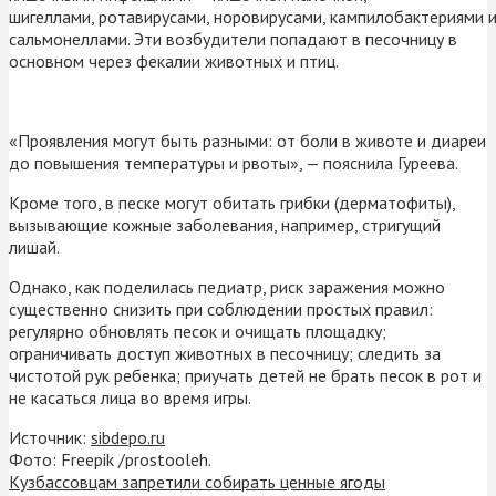
шигеллами, ротавирусами, норовирусами, кампилобактериями 
сальмонеллами. Эти возбудители попадают в песочницу в
основном через фекалии животных и птиц.
«Проявления могут быть разными: от боли в животе и диареи
до повышения температуры и рвоты», — пояснила Гуреева.
Кроме того, в песке могут обитать грибки (дерматофиты),
вызывающие кожные заболевания, например, стригущий
лишай.
Однако, как поделилась педиатр, риск заражения можно
существенно снизить при соблюдении простых правил:
регулярно обновлять песок и очищать площадку;
ограничивать доступ животных в песочницу; следить за
чистотой рук ребенка; приучать детей не брать песок в рот и
не касаться лица во время игры.
Источник:
sibdepo.ru
Фото: Freepik /prostooleh.
Кузбассовцам запретили собирать ценные ягоды