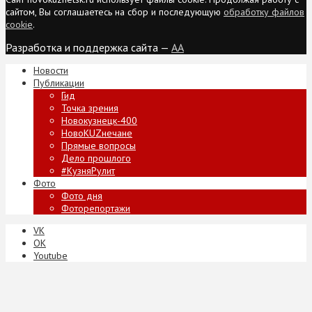
сайтом, Вы соглашаетесь на сбор и последующую
обработку файлов
cookie
.
Разработка и поддержка сайта —
AA
Новости
Публикации
Гид
Точка зрения
Новокузнецк-400
НовоKUZнечане
Прямые вопросы
Дело прошлого
#КузняРулит
Фото
Фото дня
Фоторепортажи
VK
ОК
Youtube