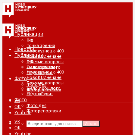
Новости
Публикации
Гид
Точка зрения
Новости
Новокузнецк-400
Публикации
НовоKUZнечане
Гид
Прямые вопросы
Точка зрения
Дело прошлого
Новокузнецк-400
#КузняРулит
НовоKUZнечане
Фото
Прямые вопросы
Фото дня
Дело прошлого
Фоторепортажи
#КузняРулит
Фото
VK
Фото дня
ОК
Фоторепортажи
Youtube
VK
Искать
ОК
Youtube