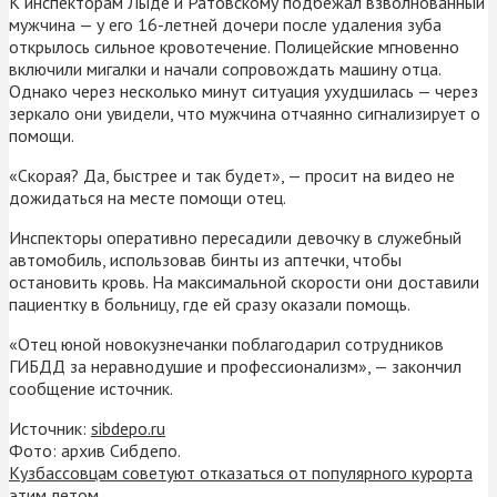
К инспекторам Лыде и Ратовскому подбежал взволнованный
мужчина — у его 16-летней дочери после удаления зуба
открылось сильное кровотечение. Полицейские мгновенно
включили мигалки и начали сопровождать машину отца.
Однако через несколько минут ситуация ухудшилась — через
зеркало они увидели, что мужчина отчаянно сигнализирует о
помощи.
«Скорая? Да, быстрее и так будет», — просит на видео не
дожидаться на месте помощи отец.
Инспекторы оперативно пересадили девочку в служебный
автомобиль, использовав бинты из аптечки, чтобы
остановить кровь. На максимальной скорости они доставили
пациентку в больницу, где ей сразу оказали помощь.
«Отец юной новокузнечанки поблагодарил сотрудников
ГИБДД за неравнодушие и профессионализм», — закончил
сообщение источник.
Источник:
sibdepo.ru
Фото: архив Сибдепо.
Кузбассовцам советуют отказаться от популярного курорта
этим летом