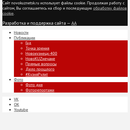
Сайт novokuznetsk.ru использует файлы cookie. Продолжая работу с
сайтом, Вы соглашаетесь на сбор и последующую
обработку файлов
cookie
.
Разработка и поддержка сайта —
AA
Новости
Публикации
Гид
Точка зрения
Новокузнецк-400
НовоKUZнечане
Прямые вопросы
Дело прошлого
#КузняРулит
Фото
Фото дня
Фоторепортажи
VK
ОК
Youtube