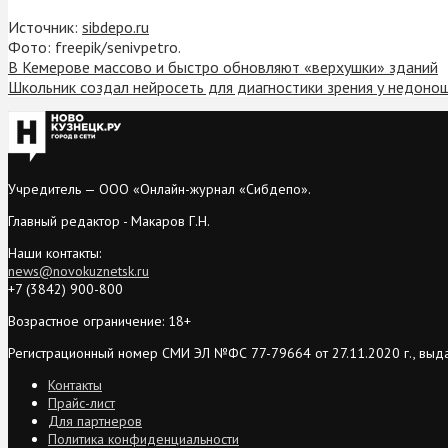
Источник:
sibdepo.ru
Фото: freepik/senivpetro.
В Кемерове массово и быстро обновляют «верхушки» зданий
Школьник создал нейросеть для диагностики зрения у недоно
Учредитель — ООО «Онлайн-журнал «Сибдепо».
Главный редактор - Макаров Г.Н.
Наши контакты:
news@novokuznetsk.ru
+7 (3842) 900-800
Возрастное ограничение: 18+
Регистрационный номер СМИ ЭЛ №ФС 77-79664 от 27.11.2020 г., выд
Контакты
Прайс-лист
Для партнеров
Политика конфиденциальности