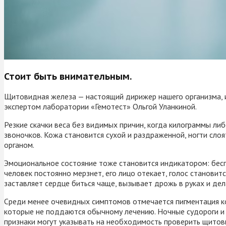
Стоит быть внимательным.
Щитовидная железа — настоящий дирижер нашего организма, и
экспертом лаборатории «Гемотест» Ольгой Уланкиной.
Резкие скачки веса без видимых причин, когда килограммы ли
звоночков. Кожа становится сухой и раздраженной, ногти сл
органом.
Эмоциональное состояние тоже становится индикатором: бес
человек постоянно мерзнет, его лицо отекает, голос станови
заставляет сердце биться чаще, вызывает дрожь в руках и д
Среди менее очевидных симптомов отмечается пигментация ко
которые не поддаются обычному лечению. Ночные судороги и 
признаки могут указывать на необходимость проверить щитов