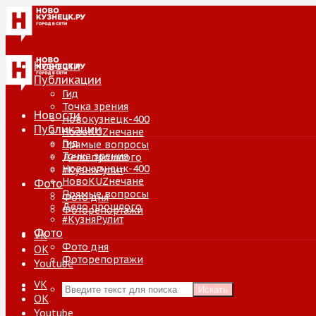
Новости
Публикации
Гид
Точка зрения
Новости
Новокузнецк-400
Публикации
НовоKUZнечане
Гид
Прямые вопросы
Точка зрения
Дело прошлого
Новокузнецк-400
#КузняРулит
НовоKUZнечане
Фото
Прямые вопросы
Фото дня
Дело прошлого
Фоторепортажи
#КузняРулит
Фото
VK
Фото дня
ОК
Фоторепортажи
Youtube
VK
Искать
ОК
Youtube