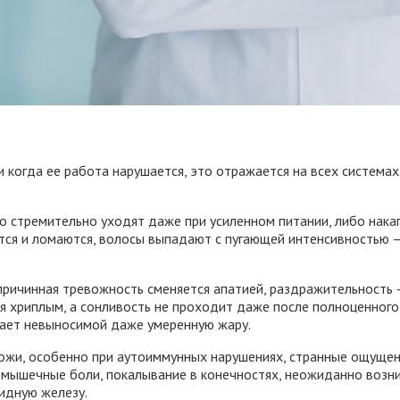
 когда ее работа нарушается, это отражается на всех система
бо стремительно уходят даже при усиленном питании, либо нак
оятся и ломаются, волосы выпадают с пугающей интенсивностью
причинная тревожность сменяется апатией, раздражительность
тся хриплым, а сонливость не проходит даже после полноценног
елает невыносимой даже умеренную жару.
жи, особенно при аутоиммунных нарушениях, странные ощущени
мышечные боли, покалывание в конечностях, неожиданно возник
идную железу.