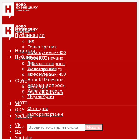
Новости
Публикации
Гид
Точка зрения
Новости
Новокузнецк-400
Публикации
НовоKUZнечане
Гид
Прямые вопросы
Точка зрения
Дело прошлого
Новокузнецк-400
#КузняРулит
НовоKUZнечане
Фото
Прямые вопросы
Фото дня
Дело прошлого
Фоторепортажи
#КузняРулит
Фото
VK
Фото дня
ОК
Фоторепортажи
Youtube
VK
Искать
ОК
Youtube