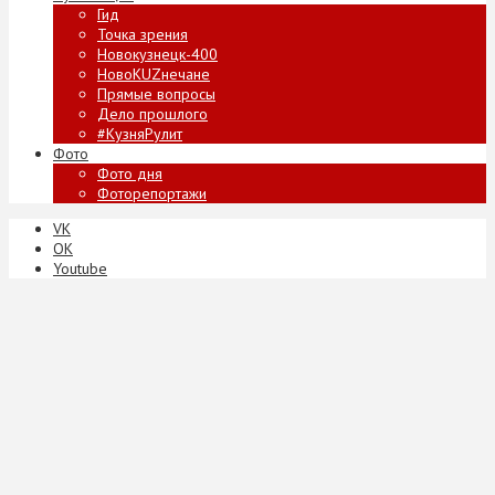
Гид
Точка зрения
Новокузнецк-400
НовоKUZнечане
Прямые вопросы
Дело прошлого
#КузняРулит
Фото
Фото дня
Фоторепортажи
VK
ОК
Youtube