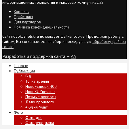
информационных технологий и массовых коммуникаций
Контакты
Прайс-лист
Для партнеров
Политика конфиденциальности
Сайт novokuznetsk.ru использует файлы cookie. Продолжая работу с
сайтом, Вы соглашаетесь на сбор и последующую
обработку файлов
cookie
.
Разработка и поддержка сайта —
AA
Новости
Публикации
Гид
Точка зрения
Новокузнецк-400
НовоKUZнечане
Прямые вопросы
Дело прошлого
#КузняРулит
Фото
Фото дня
Фоторепортажи