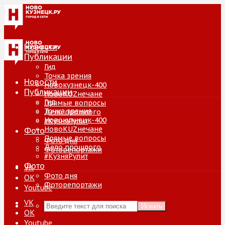
Новости
Публикации
Гид
Точка зрения
Новости
Новокузнецк-400
Публикации
НовоKUZнечане
Гид
Прямые вопросы
Точка зрения
Дело прошлого
Новокузнецк-400
#КузняРулит
НовоKUZнечане
Фото
Прямые вопросы
Фото дня
Дело прошлого
Фоторепортажи
#КузняРулит
Фото
VK
Фото дня
ОК
Фоторепортажи
Youtube
VK
Искать
ОК
Youtube