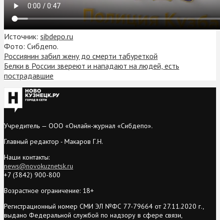
Источник:
sibdepo.ru
Фото: Сибдепо.
Россиянин забил жену до смерти табуреткой
Белки в России звереют и нападают на людей, есть
пострадавшие
Учредитель — ООО «Онлайн-журнал «Сибдепо».
Главный редактор - Макаров Г.Н.
Наши контакты:
news@novokuznetsk.ru
+7 (3842) 900-800
Возрастное ограничение: 18+
Регистрационный номер СМИ ЭЛ №ФС 77-79664 от 27.11.2020 г.,
выдано Федеральной службой по надзору в сфере связи,