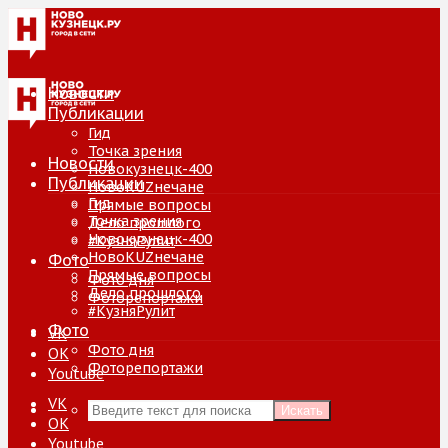
Новости
Публикации
Гид
Точка зрения
Новости
Новокузнецк-400
Публикации
НовоKUZнечане
Гид
Прямые вопросы
Точка зрения
Дело прошлого
Новокузнецк-400
#КузняРулит
НовоKUZнечане
Фото
Прямые вопросы
Фото дня
Дело прошлого
Фоторепортажи
#КузняРулит
Фото
VK
Фото дня
ОК
Фоторепортажи
Youtube
VK
Искать
ОК
Youtube