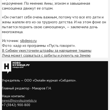
недоумение. По мнению Анны, эгоизм и завышенная
самооценка движут ее отцом.
«Он считает себя очень важным, потому что все его дети и
жены жалели его из-за трудного детства. И на этом фоне он
пытается поднять свою самооценку», — заключила дочь
многоженца.
Источник:
sibdepo.ru
Фото: кадр из программы «Пусть говорят».
В Сибири ужесточили штрафы за нарушение тишины
Луна может сорваться с орбиты и рухнуть на Землю
Учредитель — ООО «Онлайн-журнал «Сибдепо».
Главный редактор - Макаров Г.Н.
Наши контакты:
news@novokuznetsk.ru
+7 (3842) 900-800