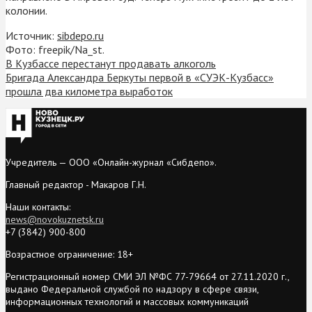
колонии.
Источник:
sibdepo.ru
Фото: freepik/Na_st.
В Кузбассе перестанут продавать алкоголь
Бригада Александра Беркуты первой в «СУЭК-Кузбасс»
прошла два километра выработок
Учредитель — ООО «Онлайн-журнал «Сибдепо».
Главный редактор - Макаров Г.Н.
Наши контакты:
news@novokuznetsk.ru
+7 (3842) 900-800
Возрастное ограничение: 18+
Регистрационный номер СМИ ЭЛ №ФС 77-79664 от 27.11.2020 г.,
выдано Федеральной службой по надзору в сфере связи,
информационных технологий и массовых коммуникаций