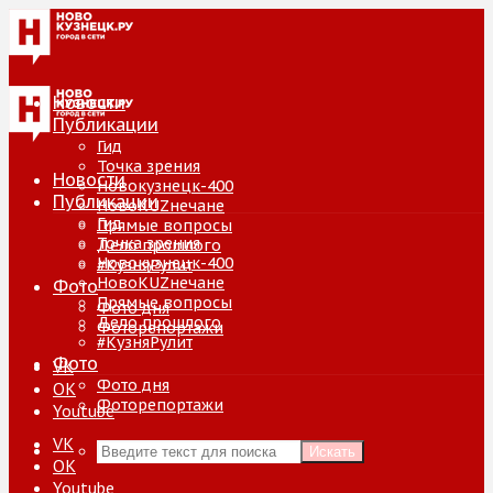
Новости
Публикации
Гид
Точка зрения
Новости
Новокузнецк-400
Публикации
НовоKUZнечане
Гид
Прямые вопросы
Точка зрения
Дело прошлого
Новокузнецк-400
#КузняРулит
НовоKUZнечане
Фото
Прямые вопросы
Фото дня
Дело прошлого
Фоторепортажи
#КузняРулит
Фото
VK
Фото дня
ОК
Фоторепортажи
Youtube
VK
Искать
ОК
Youtube