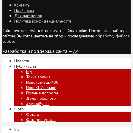
Контакты
Прайс-лист
Для партнеров
Политика конфиденциальности
Сайт novokuznetsk.ru использует файлы cookie. Продолжая работу с
сайтом, Вы соглашаетесь на сбор и последующую
обработку файлов
cookie
.
Разработка и поддержка сайта —
AA
Новости
Публикации
Гид
Точка зрения
Новокузнецк-400
НовоKUZнечане
Прямые вопросы
Дело прошлого
#КузняРулит
Фото
Фото дня
Фоторепортажи
VK