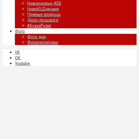
Новокузнецк-400
НовоKUZнечане
Прямые вопросы
Дело прошлого
#КузняРулит
Фото
Фото дня
Фоторепортажи
VK
ОК
Youtube