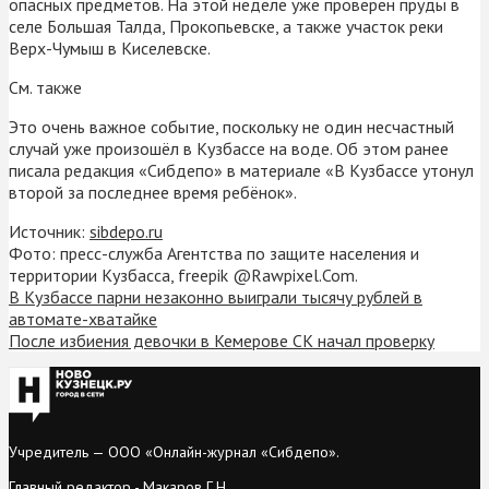
опасных предметов. На этой неделе уже проверен пруды в
селе Большая Талда, Прокопьевске, а также участок реки
Верх-Чумыш в Киселевске.
См. также
Это очень важное событие, поскольку не один несчастный
случай уже произошёл в Кузбассе на воде. Об этом ранее
писала редакция «Сибдепо» в материале «В Кузбассе утонул
второй за последнее время ребёнок».
Источник:
sibdepo.ru
Фото: пресс-служба Агентства по защите населения и
территории Кузбасса, freepik @Rawpixel.Com.
В Кузбассе парни незаконно выиграли тысячу рублей в
автомате-хватайке
После избиения девочки в Кемерове СК начал проверку
Учредитель — ООО «Онлайн-журнал «Сибдепо».
Главный редактор - Макаров Г.Н.