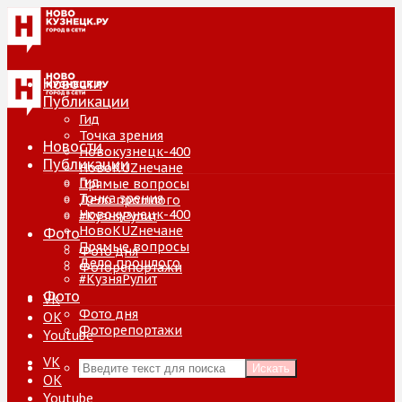
Новости
Публикации
Гид
Точка зрения
Новости
Новокузнецк-400
Публикации
НовоKUZнечане
Гид
Прямые вопросы
Точка зрения
Дело прошлого
Новокузнецк-400
#КузняРулит
НовоKUZнечане
Фото
Прямые вопросы
Фото дня
Дело прошлого
Фоторепортажи
#КузняРулит
Фото
VK
Фото дня
ОК
Фоторепортажи
Youtube
VK
Искать
ОК
Youtube