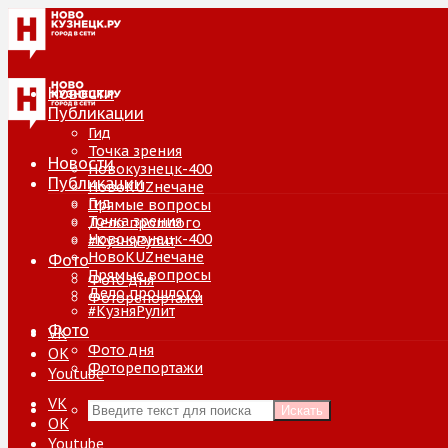
Новости
Публикации
Гид
Точка зрения
Новости
Новокузнецк-400
Публикации
НовоKUZнечане
Гид
Прямые вопросы
Точка зрения
Дело прошлого
Новокузнецк-400
#КузняРулит
НовоKUZнечане
Фото
Прямые вопросы
Фото дня
Дело прошлого
Фоторепортажи
#КузняРулит
Фото
VK
Фото дня
ОК
Фоторепортажи
Youtube
VK
Искать
ОК
Youtube