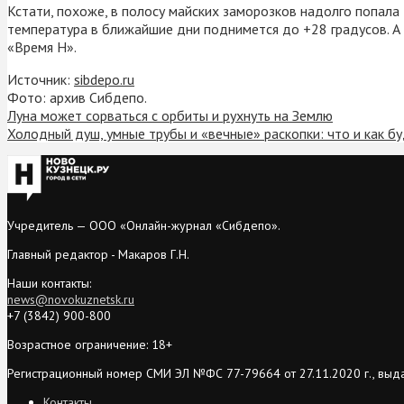
Кстати, похоже, в полосу майских заморозков надолго попала т
температура в ближайшие дни поднимется до +28 градусов. А 
«Время Н».
Источник:
sibdepo.ru
Фото: архив Сибдепо.
Луна может сорваться с орбиты и рухнуть на Землю
Холодный душ, умные трубы и «вечные» раскопки: что и как б
Учредитель — ООО «Онлайн-журнал «Сибдепо».
Главный редактор - Макаров Г.Н.
Наши контакты:
news@novokuznetsk.ru
+7 (3842) 900-800
Возрастное ограничение: 18+
Регистрационный номер СМИ ЭЛ №ФС 77-79664 от 27.11.2020 г., выд
Контакты