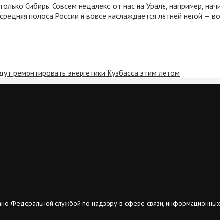
олько Сибирь. Совсем недалеко от нас на Урале, например, начи
средняя полоса России и вовсе наслаждается летней негой — в
удут ремонтировать энергетики Кузбасса этим летом
ано Федеральной службой по надзору в сфере связи, информационных