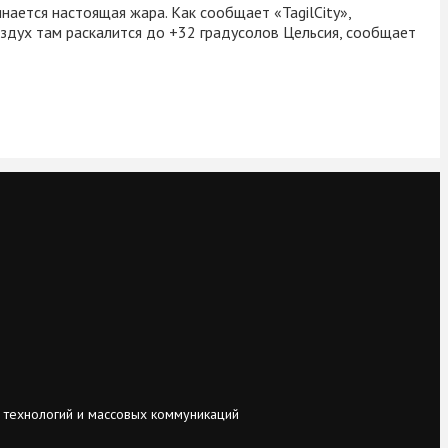
нается настоящая жара. Как сообщает «TagilCity»,
оздух там раскалится до +32 градусолов Цельсия, сообщает
 технологий и массовых коммуникаций