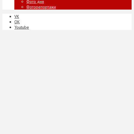
Фото дня
Фоторепортажи
VK
ОК
Youtube