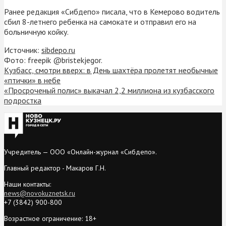
Ранее редакция «Сибдепо» писала, что в Кемерово водитель
сбил 8-летнего ребенка на самокате и отправил его на
больничную койку.
Источник:
sibdepo.ru
Фото: freepik @bristekjegor.
Кузбасс, смотри вверх: в День шахтёра пролетят необычные
«птички» в небе
«Просроченый полис» выкачал 2,2 миллиона из кузбасского
подростка
Учредитель — ООО «Онлайн-журнал «Сибдепо».
Главный редактор - Макаров Г.Н.
Наши контакты:
news@novokuznetsk.ru
+7 (3842) 900-800
Возрастное ограничение: 18+