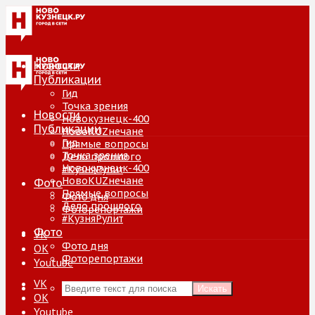
Новости
Публикации
Гид
Точка зрения
Новости
Новокузнецк-400
Публикации
НовоKUZнечане
Гид
Прямые вопросы
Точка зрения
Дело прошлого
Новокузнецк-400
#КузняРулит
НовоKUZнечане
Фото
Прямые вопросы
Фото дня
Дело прошлого
Фоторепортажи
#КузняРулит
Фото
VK
Фото дня
ОК
Фоторепортажи
Youtube
VK
Искать
ОК
Youtube