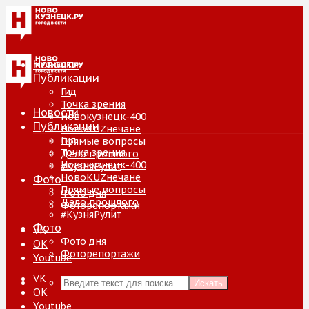
Новости
Публикации
Гид
Точка зрения
Новости
Новокузнецк-400
Публикации
НовоKUZнечане
Гид
Прямые вопросы
Точка зрения
Дело прошлого
Новокузнецк-400
#КузняРулит
НовоKUZнечане
Фото
Прямые вопросы
Фото дня
Дело прошлого
Фоторепортажи
#КузняРулит
Фото
VK
Фото дня
ОК
Фоторепортажи
Youtube
VK
Искать
ОК
Youtube