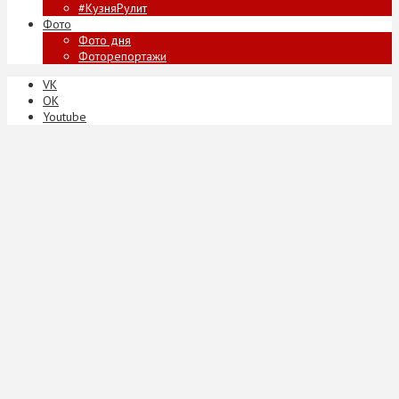
#КузняРулит
Фото
Фото дня
Фоторепортажи
VK
ОК
Youtube