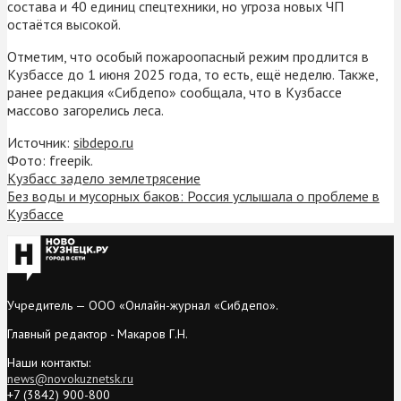
состава и 40 единиц спецтехники, но угроза новых ЧП
остаётся высокой.
Отметим, что особый пожароопасный режим продлится в
Кузбассе до 1 июня 2025 года, то есть, ещё неделю. Также,
ранее редакция «Сибдепо» сообщала, что в Кузбассе
массово загорелись леса.
Источник:
sibdepo.ru
Фото: freepik.
Кузбасс задело землетрясение
Без воды и мусорных баков: Россия услышала о проблеме в
Кузбассе
Учредитель — ООО «Онлайн-журнал «Сибдепо».
Главный редактор - Макаров Г.Н.
Наши контакты:
news@novokuznetsk.ru
+7 (3842) 900-800