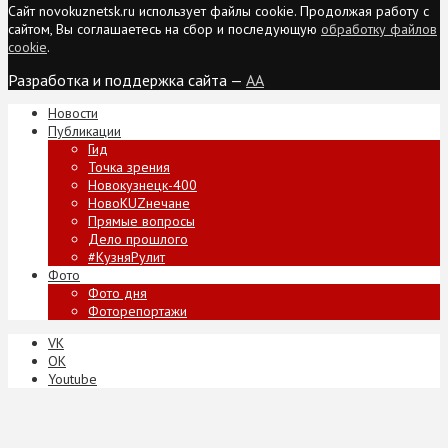
Сайт novokuznetsk.ru использует файлы cookie. Продолжая работу с
сайтом, Вы соглашаетесь на сбор и последующую
обработку файлов
cookie
.
Разработка и поддержка сайта —
AA
Новости
Публикации
Гид
Точка зрения
Новокузнецк-400
НовоKUZнечане
Прямые вопросы
Дело прошлого
#КузняРулит
Фото
Фото дня
Фоторепортажи
VK
ОК
Youtube