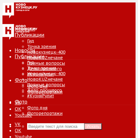
Новости
Публикации
Гид
Точка зрения
Новости
Новокузнецк-400
Публикации
НовоKUZнечане
Гид
Прямые вопросы
Точка зрения
Дело прошлого
Новокузнецк-400
#КузняРулит
НовоKUZнечане
Фото
Прямые вопросы
Фото дня
Дело прошлого
Фоторепортажи
#КузняРулит
Фото
VK
Фото дня
ОК
Фоторепортажи
Youtube
VK
Искать
ОК
Youtube