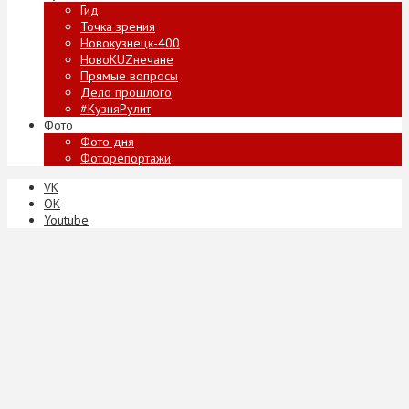
Гид
Точка зрения
Новокузнецк-400
НовоKUZнечане
Прямые вопросы
Дело прошлого
#КузняРулит
Фото
Фото дня
Фоторепортажи
VK
ОК
Youtube