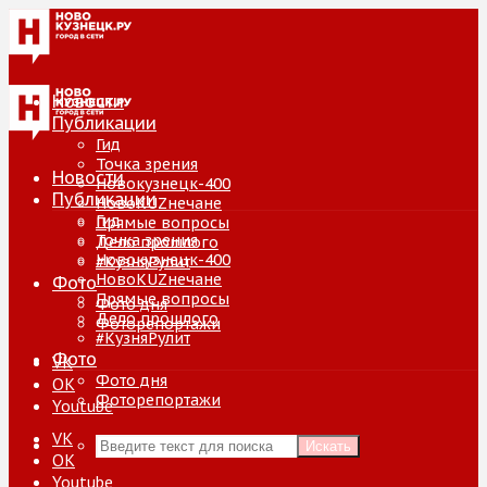
Новости
Публикации
Гид
Точка зрения
Новости
Новокузнецк-400
Публикации
НовоKUZнечане
Гид
Прямые вопросы
Точка зрения
Дело прошлого
Новокузнецк-400
#КузняРулит
НовоKUZнечане
Фото
Прямые вопросы
Фото дня
Дело прошлого
Фоторепортажи
#КузняРулит
Фото
VK
Фото дня
ОК
Фоторепортажи
Youtube
VK
Искать
ОК
Youtube