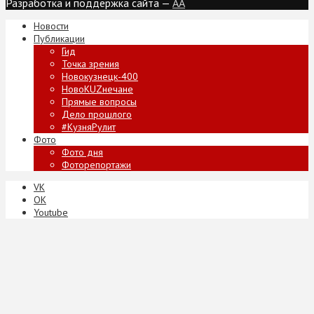
Разработка и поддержка сайта —
AA
Новости
Публикации
Гид
Точка зрения
Новокузнецк-400
НовоKUZнечане
Прямые вопросы
Дело прошлого
#КузняРулит
Фото
Фото дня
Фоторепортажи
VK
ОК
Youtube