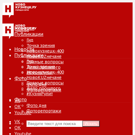
Новости
Публикации
Гид
Точка зрения
Новости
Новокузнецк-400
Публикации
НовоKUZнечане
Гид
Прямые вопросы
Точка зрения
Дело прошлого
Новокузнецк-400
#КузняРулит
НовоKUZнечане
Фото
Прямые вопросы
Фото дня
Дело прошлого
Фоторепортажи
#КузняРулит
Фото
VK
Фото дня
ОК
Фоторепортажи
Youtube
VK
Искать
ОК
Youtube