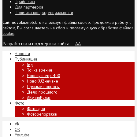
Прайс-лист
Для партнеров
Политика конфиденциальности
Сайт novokuznetsk.ru использует файлы cookie. Продолжая работу с
сайтом, Вы соглашаетесь на сбор и последующую
обработку файлов
cookie
.
Разработка и поддержка сайта —
AA
Новости
Публикации
Гид
Точка зрения
Новокузнецк-400
НовоKUZнечане
Прямые вопросы
Дело прошлого
#КузняРулит
Фото
Фото дня
Фоторепортажи
VK
ОК
Youtube