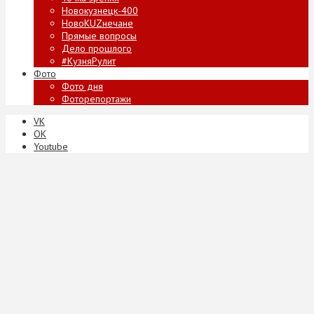
Новокузнецк-400
НовоKUZнечане
Прямые вопросы
Дело прошлого
#КузняРулит
Фото
Фото дня
Фоторепортажи
VK
ОК
Youtube