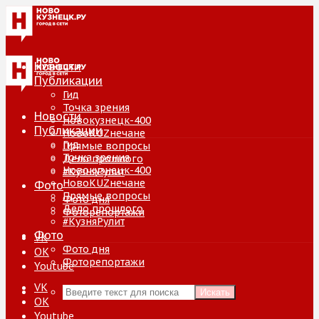
Новости
Публикации
Гид
Точка зрения
Новости
Новокузнецк-400
Публикации
НовоKUZнечане
Гид
Прямые вопросы
Точка зрения
Дело прошлого
Новокузнецк-400
#КузняРулит
НовоKUZнечане
Фото
Прямые вопросы
Фото дня
Дело прошлого
Фоторепортажи
#КузняРулит
Фото
VK
Фото дня
ОК
Фоторепортажи
Youtube
VK
Искать
ОК
Youtube