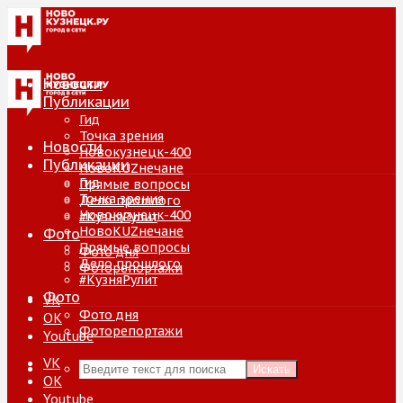
Новости
Публикации
Гид
Точка зрения
Новости
Новокузнецк-400
Публикации
НовоKUZнечане
Гид
Прямые вопросы
Точка зрения
Дело прошлого
Новокузнецк-400
#КузняРулит
НовоKUZнечане
Фото
Прямые вопросы
Фото дня
Дело прошлого
Фоторепортажи
#КузняРулит
Фото
VK
Фото дня
ОК
Фоторепортажи
Youtube
VK
Искать
ОК
Youtube