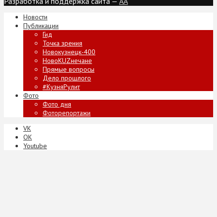
Разработка и поддержка сайта —
AA
Новости
Публикации
Гид
Точка зрения
Новокузнецк-400
НовоKUZнечане
Прямые вопросы
Дело прошлого
#КузняРулит
Фото
Фото дня
Фоторепортажи
VK
ОК
Youtube